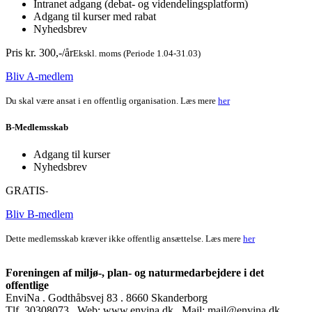
Intranet adgang (debat- og videndelingsplatform)
Adgang til kurser med rabat
Nyhedsbrev
Pris kr. 300,-/år
Ekskl. moms (Periode 1.04-31.03)
Bliv A-medlem
Du skal være ansat i en offentlig organisation. Læs mere
her
B-Medlemsskab
Adgang til kurser
Nyhedsbrev
GRATIS
-
Bliv B-medlem
Dette medlemsskab kræver ikke offentlig ansættelse. Læs mere
her
Foreningen af miljø-, plan- og naturmedarbejdere i det
offentlige
EnviNa . Godthåbsvej 83 . 8660 Skanderborg
Tlf. 30308073 . Web: www.envina.dk . Mail: mail@envina.dk