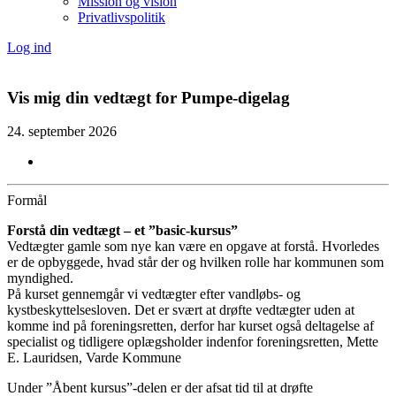
Mission og vision
Privatlivspolitik
Log ind
Vis mig din vedtægt for Pumpe-digelag
24. september 2026
Formål
Forstå din vedtægt – et ”basic-kursus”
Vedtægter gamle som nye kan være en opgave at forstå. Hvorledes
er de opbyggede, hvad står der og hvilken rolle har kommunen som
myndighed.
På kurset gennemgår vi vedtægter efter vandløbs- og
kystbeskyttelsesloven. Det er svært at drøfte vedtægter uden at
komme ind på foreningsretten, derfor har kurset også deltagelse af
specialist og tidligere oplægsholder indenfor foreningsretten, Mette
E. Lauridsen, Varde Kommune
Under ”Åbent kursus”-delen er der afsat tid til at drøfte