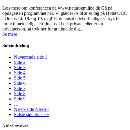
Læs mere om konferencen på www.naturogmiljoe.dk Gå på
opdagelse i programmet her. Vi glæder os til at se dig på Hotel OCC
i Odense d. 18. og 19. maj! Er du ansat i det offentlige så tryk her
for at tilmelde dig... Er du ansat i det private, eller er du
privatperson, så tryk her for at tilmelde dig...
Se mere
Sideinddeling
Nuværende side
1
Side
2
Side
3
Side
4
Side
5
Side
6
Side
7
Side
8
Side
9
…
Næste side
Næste ›
Sidste side
Sidste »
A-Medlemsskab