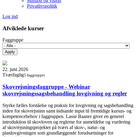
Mission og vision
Privatlivspolitik
Log ind
Afviklede kurser
Faggruppe
22. juni 2026
Tværfaglig
5 faggrupper
Skovrejsningsfaggruppe - Webinar
skovrejsningssagsbehandling lovgivning og regler
Styrke fælles forståelse og praksis for lovgivning og sagsbehandling
inden for skovrejsnins samt indsamle input til fremtidige kursus- og
kompetencebehov i faggruppen. Lasse Baaner giver en generel
introduktion til skovloven og reglerne for anmeldelse og vurdering
af skovrejsningsprojekter på tværs af skov‑, natur‑ og
planlovgivningen som grundlæggende forudsætninger for