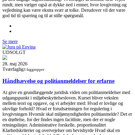
rundt, men vælger også at dykke ned i emner, hvor lovgivning og
vejledning kan være ekstra svær at tolke. Derudover vil der være
god tid til sparring og til at stille spørgsmål.
Se mere
UDSOLGT
28. maj 2026
Tværfaglig
3 faggrupper
Håndhævelse og politianmeldelser for erfarne
At give en grundlæggende juridisk viden om politianmeldelser med
udgangspunkt i miljøbeskyttelsesloven. Kurset bliver vekslen
mellem teori og opgave, og vi arbejder med: Hvad er lovlige og
ulovlige forhold? Hvad er forudsætningen for regulering i
lovgivningen Hvornår skal miljømyndigheden politianmelde? Det er
en drøftelse, for der findes ingen facitliste, men der er nogle
retningslinjer. Administrative forskelle, proportionalitet
Klarhedskriterier og overvejelser om bevisbyrde Hvad skal en