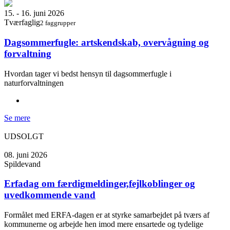
15. - 16. juni 2026
Tværfaglig
2 faggrupper
Dagsommerfugle: artskendskab, overvågning og
forvaltning
Hvordan tager vi bedst hensyn til dagsommerfugle i
naturforvaltningen
Se mere
UDSOLGT
08. juni 2026
Spildevand
Erfadag om færdigmeldinger,fejlkoblinger og
uvedkommende vand
Formålet med ERFA-dagen er at styrke samarbejdet på tværs af
kommunerne og arbejde hen imod mere ensartede og tydelige