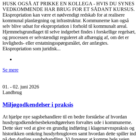
HUSK OGSÅ AT PRIKKE EN KOLLEGA - HVIS DU SYNES
VEDKOMMENDE HAR BRUG FOR ET SÅDANT KURSUS.
Ekspropriation kan være et nødvendigt redskab for at realisere
kommunal planlægning og infrastruktur. Kommunerne kan også
selv blive udsat for ekspropriation i forhold til kommunalt areal.
Hjemmelsgrundlaget til selve indgrebet findes i forskellige regelsæt,
og processen er selvstændigt reguleret alt afhængig af, om det er
lovligheds- eller erstatningsspørgsmålet, der anfægtes.
Ekspropriation som juridisk...
Se mere
01. - 02. juni 2026
Landbrug
Miljøgodkendelser i praksis
At hjælpe nye sagsbehandlere til en bedre forståelse af hvordan
husdyrgodkendelsesbekendtgørelsen forvaltes ude i kommunerne.
Dette sker ved at give en grundig indføring i klagenævnspraksis og
historikken omkring husdyrbrugloven samt hvordan dette spiller ind
på den daglige sagsbehandling. Vi forsøger at komme hele vejen