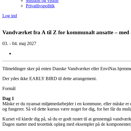
Mission og vision
Privatlivspolitik
Log ind
Vandværket fra A til Z for kommunalt ansatte – med
03. - 04. maj 2027
Tilmeldinger sker på enten Danske Vandværker eller EnviNas hjemm
Der ydes ikke EARLY BIRD til dette arrangement.
Formål
Dag 1
Måske er du nyansat miljømedarbejder i en kommune, eller måske er det
og fungerer. Så vil dette kursus være noget for dig, for her får du 
Kurset vil klæde dig på, så du er godt rustet til at gennemgå vandværke
Dagen starter med teoretisk oplæg med eksempler på de komponenter, 