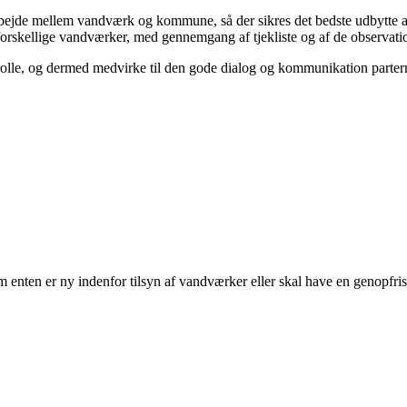
arbejde mellem vandværk og kommune, så der sikres det bedste udbytte a
orskellige vandværker, med gennemgang af tjekliste og af de observation
s rolle, og dermed medvirke til den gode dialog og kommunikation parte
m enten er ny indenfor tilsyn af vandværker eller skal have en genopf