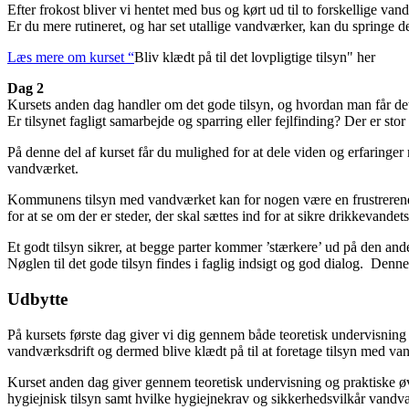
Efter frokost bliver vi hentet med bus og kørt ud til to forskellige van
Er du mere rutineret, og har set utallige vandværker, kan du springe de
Læs mere om kurset “
Bliv klædt på til det lovpligtige tilsyn" her
Dag 2
Kursets anden dag handler om det gode tilsyn, og hvordan man får det 
Er tilsynet fagligt samarbejde og sparring eller fejlfinding? Der er s
På denne del af kurset får du mulighed for at dele viden og erfaringer 
vandværket.
Kommunens tilsyn med vandværket kan for nogen være en frustrerende o
for at se om der er steder, der skal sættes ind for at sikre drikkeva
Et godt tilsyn sikrer, at begge parter kommer ’stærkere’ ud på den an
Nøglen til det gode tilsyn findes i faglig indsigt og god dialog. Denne 
Udbytte
På kursets første dag giver vi dig gennem både teoretisk undervisning 
vandværksdrift og dermed blive klædt på til at foretage tilsyn med v
Kurset anden dag giver gennem teoretisk undervisning og praktiske øvel
hygiejnisk tilsyn samt hvilke hygiejnekrav og sikkerhedsvilkår vandvæ