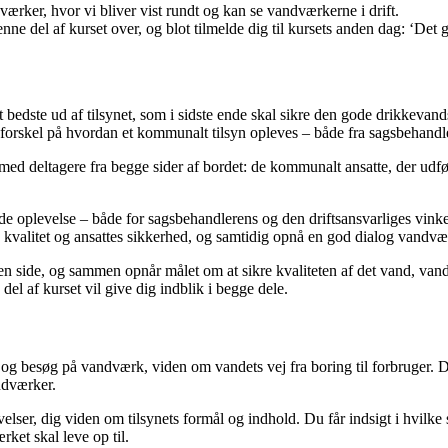
dværker, hvor vi bliver vist rundt og kan se vandværkerne i drift.
nne del af kurset over, og blot tilmelde dig til kursets anden dag: ‘Det 
bedste ud af tilsynet, som i sidste ende skal sikre den gode drikkevand
tor forskel på hvordan et kommunalt tilsyn opleves – både fra sagsbehandl
med deltagere fra begge sider af bordet: de kommunalt ansatte, der udføre
plevelse – både for sagsbehandlerens og den driftsansvarliges vinkel.
ndets kvalitet og ansattes sikkerhed, og samtidig opnå en god dialog va
den side, og sammen opnår målet om at sikre kvaliteten af det vand, va
del af kurset vil give dig indblik i begge dele.
og besøg på vandværk, viden om vandets vej fra boring til forbruger. Du
andværker.
ser, dig viden om tilsynets formål og indhold. Du får indsigt i hvilke 
rket skal leve op til.