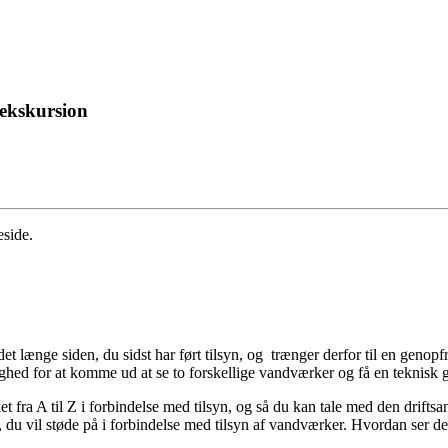
 ekskursion
eside.
 længe siden, du sidst har ført tilsyn, og trænger derfor til en genopf
mulighed for at komme ud at se to forskellige vandværker og få en tekn
t fra A til Z i forbindelse med tilsyn, og så du kan tale med den driftsa
du vil støde på i forbindelse med tilsyn af vandværker. Hvordan ser d