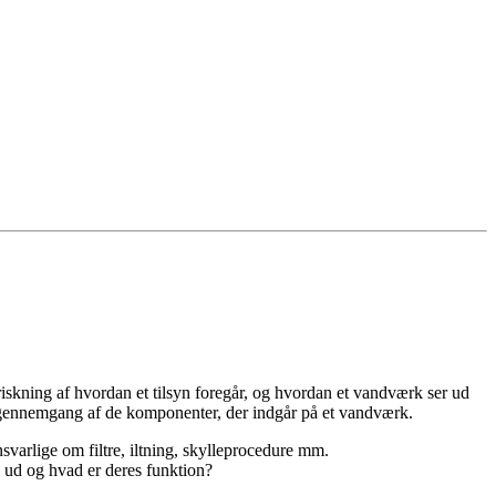
riskning af hvordan et tilsyn foregår, og hvordan et vandværk ser ud
isk gennemgang af de komponenter, der indgår på et vandværk.
nsvarlige om filtre, iltning, skylleprocedure mm.
e ud og hvad er deres funktion?