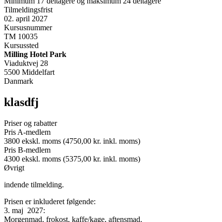
Minimum 17 deltagere og maksimum 24 deltagere
Tilmeldingsfrist
02. april 2027
Kursusnummer
TM 10035
Kursussted
Milling Hotel Park
Viaduktvej 28
5500 Middelfart
Danmark
klasdfj
Priser og rabatter
Pris A-medlem
3800 ekskl. moms (4750,00 kr. inkl. moms)
Pris B-medlem
4300 ekskl. moms (5375,00 kr. inkl. moms)
Øvrigt
indende tilmelding.
Prisen er inkluderet følgende:
3. maj 2027:
Morgenmad, frokost, kaffe/kage, aftensmad.