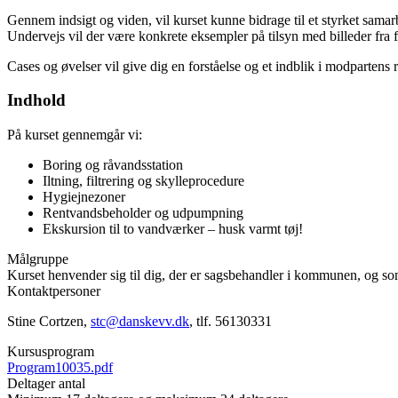
Gennem indsigt og viden, vil kurset kunne bidrage til et styrket sam
Undervejs vil der være konkrete eksempler på tilsyn med billeder fra f
Cases og øvelser vil give dig en forståelse og et indblik i modparten
Indhold
På kurset gennemgår vi:
Boring og råvandsstation
Iltning, filtrering og skylleprocedure
Hygiejnezoner
Rentvandsbeholder og udpumpning
Ekskursion til to vandværker – husk varmt tøj!
Målgruppe
Kurset henvender sig til dig, der er sagsbehandler i kommunen, og so
Kontaktpersoner
Stine Cortzen,
stc@danskevv.dk
, tlf. 56130331
Kursusprogram
Program10035.pdf
Deltager antal