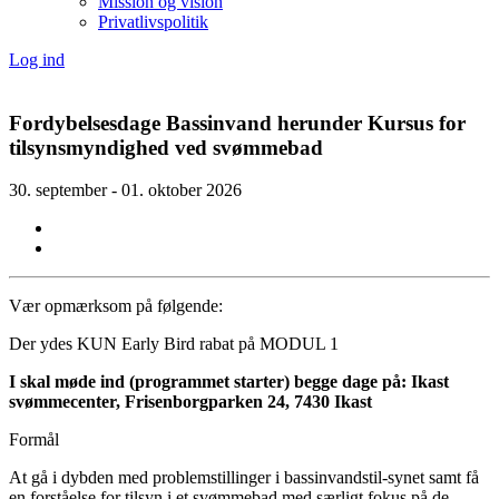
Mission og vision
Privatlivspolitik
Log ind
Fordybelsesdage Bassinvand herunder Kursus for
tilsynsmyndighed ved svømmebad
30. september - 01. oktober 2026
Vær opmærksom på følgende:
Der ydes KUN Early Bird rabat på MODUL 1
I skal møde ind (programmet starter) begge dage på: Ikast
svømmecenter, Frisenborgparken 24, 7430 Ikast
Formål
At gå i dybden med problemstillinger i bassinvandstil-synet samt få
en forståelse for tilsyn i et svømmebad med særligt fokus på de