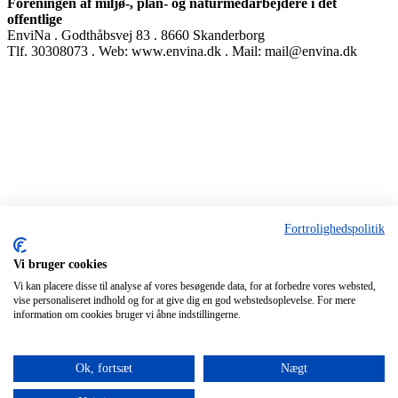
Foreningen af miljø-, plan- og naturmedarbejdere i det
offentlige
EnviNa . Godthåbsvej 83 . 8660 Skanderborg
Tlf. 30308073 . Web: www.envina.dk . Mail: mail@envina.dk
Fortrolighedspolitik
Vi bruger cookies
Vi kan placere disse til analyse af vores besøgende data, for at forbedre vores websted,
vise personaliseret indhold og for at give dig en god webstedsoplevelse. For mere
information om cookies bruger vi åbne indstillingerne.
Ok, fortsæt
Nægt