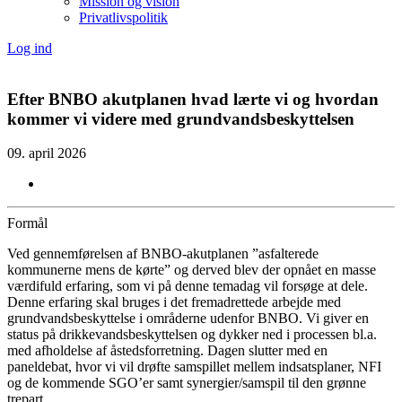
Mission og vision
Privatlivspolitik
Log ind
Efter BNBO akutplanen hvad lærte vi og hvordan
kommer vi videre med grundvandsbeskyttelsen
09. april 2026
Formål
Ved gennemførelsen af BNBO-akutplanen ”asfalterede
kommunerne mens de kørte” og derved blev der opnået en masse
værdifuld erfaring, som vi på denne temadag vil forsøge at dele.
Denne erfaring skal bruges i det fremadrettede arbejde med
grundvandsbeskyttelse i områderne udenfor BNBO. Vi giver en
status på drikkevandsbeskyttelsen og dykker ned i processen bl.a.
med afholdelse af åstedsforretning. Dagen slutter med en
paneldebat, hvor vi vil drøfte samspillet mellem indsatsplaner, NFI
og de kommende SGO’er samt synergier/samspil til den grønne
trepart